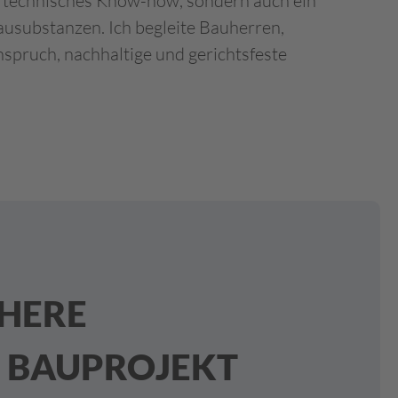
r technisches Know-how, sondern auch ein
ausubstanzen. Ich begleite Bauherren,
spruch, nachhaltige und gerichtsfeste
CHERE
 BAUPROJEKT