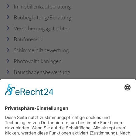
Immobilienkaufberatung
Baubegleitung/Beratung
Versicherungsgutachten
Bauforensik
Schimmelpilzbewertung
Photovoltaikanlagen
Bauschadensbewertung
Schadstoffe & Asbest
Mitgliedschaften
TÄTIGKEITSBEREICHE
Celle
Bergen