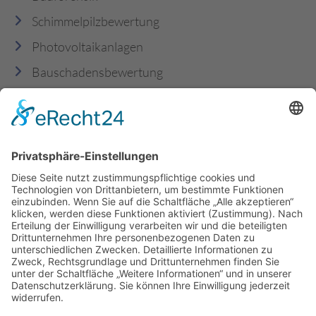
Schimmelpilzbewertung
Photovoltaikanlagen
Bauschadensbewertung
Schadstoffe & Asbest
Mitgliedschaften
TÄTIGKEITSBEREICHE
Celle
Bergen
Walsrode
Soltau
Lüneburg
Braunschweig